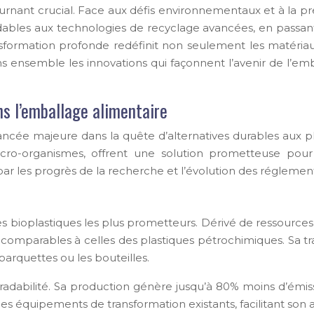
tournant crucial. Face aux défis environnementaux et à la 
bles aux technologies de recyclage avancées, en passant p
ansformation profonde redéfinit non seulement les matériau
ons ensemble les innovations qui façonnent l’avenir de l’em
s l’emballage alimentaire
cée majeure dans la quête d’alternatives durables aux pl
cro-organismes, offrent une solution prometteuse pour
ar les progrès de la recherche et l’évolution des réglement
es bioplastiques les plus prometteurs. Dérivé de ressour
comparables à celles des plastiques pétrochimiques. Sa tra
barquettes ou les bouteilles.
adabilité. Sa production génère jusqu’à 80% moins d’émiss
es équipements de transformation existants, facilitant son a