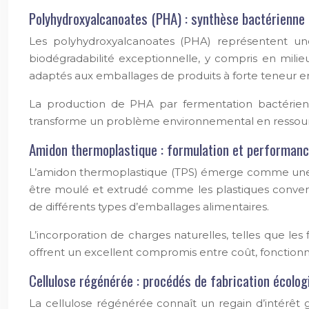
Polyhydroxyalcanoates (PHA) : synthèse bactérienne e
Les polyhydroxyalcanoates (PHA) représentent une
biodégradabilité exceptionnelle, y compris en milie
adaptés aux emballages de produits à forte teneur e
La production de PHA par fermentation bactérienn
transforme un problème environnemental en ressource, 
Amidon thermoplastique : formulation et performan
L’amidon thermoplastique (TPS) émerge comme une al
être moulé et extrudé comme les plastiques conventi
de différents types d’emballages alimentaires.
L’incorporation de charges naturelles, telles que le
offrent un excellent compromis entre coût, fonctionn
Cellulose régénérée : procédés de fabrication écolog
La cellulose régénérée connaît un regain d’intérêt 