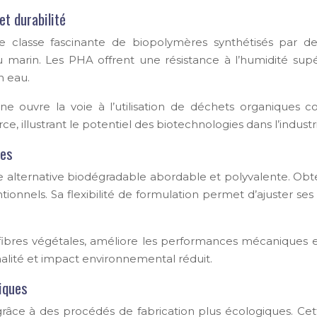
t durabilité
 classe fascinante de biopolymères synthétisés par des
u marin. Les PHA offrent une résistance à l’humidité sup
n eau.
e ouvre la voie à l’utilisation de déchets organiques 
illustrant le potentiel des biotechnologies dans l’industr
ces
ternative biodégradable abordable et polyvalente. Obten
onnels. Sa flexibilité de formulation permet d’ajuster se
s fibres végétales, améliore les performances mécaniques 
alité et impact environnemental réduit.
iques
grâce à des procédés de fabrication plus écologiques. Cet