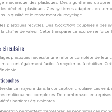
cyclage mécanique des plastiques. Des algorithmes d’appren
 des déchets plastiques. Ces systèmes adaptent en temps
insi la qualité et le rendement du recyclage.
des plastiques recyclés. Des
blockchain
couplées à des sy
e la chaîne de valeur. Cette transparence accrue renforce l
 circulaire
lages plastiques nécessite une refonte complète de leur c
mais sont également faciles à recycler ou à réutiliser. 
in de vie.
lticouches
ne tendance majeure dans la conception circulaire. Les em
uctures multicouches complexes. De nombreuses entreprises
iétés barrières équivalentes.
 fabrication permettent d’améliorer les propriétés des mono