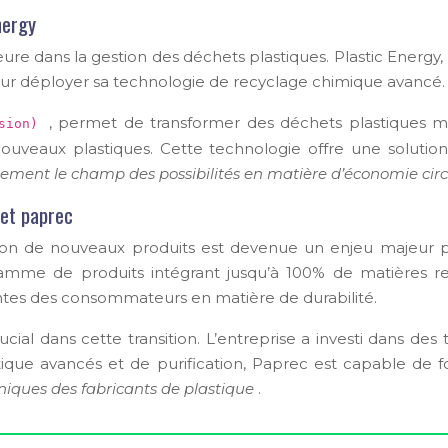
nergy
 dans la gestion des déchets plastiques. Plastic Energy, b
pour déployer sa technologie de recyclage chimique avancé.
, permet de transformer des déchets plastiques mi
rsion)
eaux plastiques. Cette technologie offre une solution p
blement le champ des possibilités en matière d’économie cir
 et paprec
tion de nouveaux produits est devenue un enjeu majeur pou
gamme de produits intégrant jusqu’à 100% de matières re
antes des consommateurs en matière de durabilité.
ucial dans cette transition. L’entreprise a investi dans de
ptique avancés et de purification, Paprec est capable de 
niques des fabricants de plastique
.