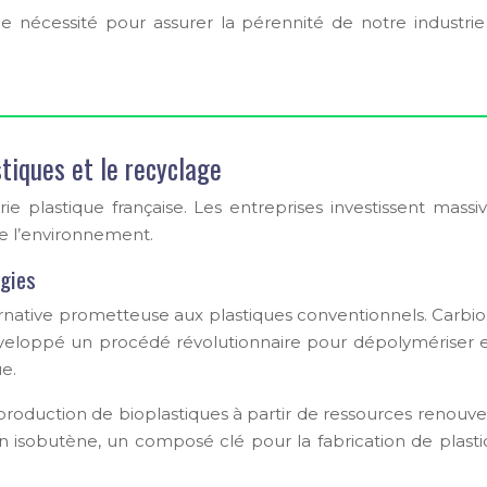
e nécessité pour assurer la pérennité de notre industr
tiques et le recyclage
trie plastique française. Les entreprises investissent m
e l’environnement.
rgies
rnative prometteuse aux plastiques conventionnels. Carbio
veloppé un procédé révolutionnaire pour dépolymériser e
e.
 production de bioplastiques à partir de ressources renouv
n isobutène, un composé clé pour la fabrication de plas