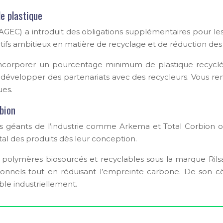
de plastique
GEC) a introduit des obligations supplémentaires pour les i
ifs ambitieux en matière de recyclage et de réduction des
’incorporer un pourcentage minimum de plastique recyclé
 développer des partenariats avec des recycleurs. Vous rem
ues.
bion
es géants de l’industrie comme Arkema et Total Corbion o
al des produits dès leur conception.
mères biosourcés et recyclables sous la marque Rilsan. Ce
nels tout en réduisant l’empreinte carbone. De son côté
ble industriellement.