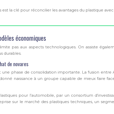
es est la clé pour réconcilier les avantages du plastique av
modèles économiques
e limite pas aux aspects technologiques. On assiste égal
 durables.
chat de novares
t une phase de consolidation importante. La fusion entre 
 a donné naissance à un groupe capable de mieux faire fac
astiques pour l’automobile, par un consortium d’investiss
ntreprise sur le marché des plastiques techniques, un seg